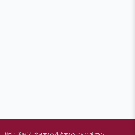
地址：重慶市江北區大石壩街道大石壩七村10號附9號